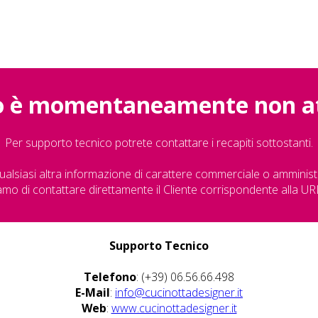
ito è momentaneamente non at
Per supporto tecnico potrete contattare i recapiti sottostanti.
ualsiasi altra informazione di carattere commerciale o amminist
amo di contattare direttamente il Cliente corrispondente alla URL
Supporto Tecnico
Telefono
: (+39) 06.56.66.498
E-Mail
:
info@cucinottadesigner.it
Web
:
www.cucinottadesigner.it